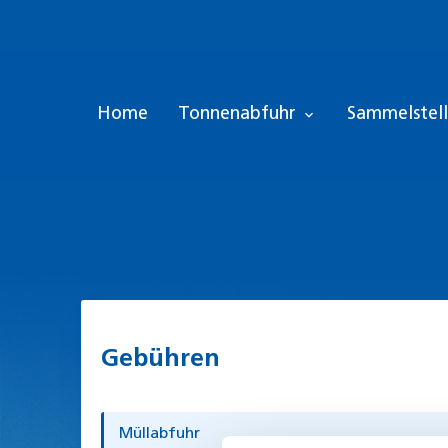
Home
Tonnenabfuhr
Sammelstel
expand_more
Suchbegriffe
Gebühren
Müllabfuhr