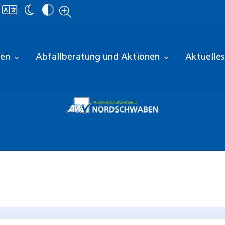
len
Abfallberatung und Aktionen
Aktuelles
expand_more
expand_more