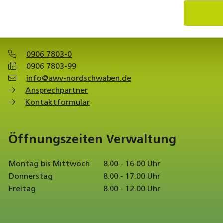
Kontakt
0906 7803-0
0906 7803-99
info@awv-nordschwaben.de
Ansprechpartner
Kontaktformular
Öffnungszeiten Verwaltung
Montag bis Mittwoch
8.00 - 16.00 Uhr
Donnerstag
8.00 - 17.00 Uhr
Freitag
8.00 - 12.00 Uhr